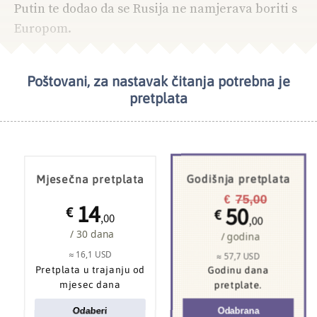
Putin te dodao da se Rusija ne namjerava boriti s
Europom.
Poštovani, za nastavak čitanja potrebna je
NAJČITANIJE
TEMA DANA
pretplata
Mjesečna pretplata
Godišnja pretplata
75,00
€
14
50
€
€
,00
,00
/ 30 dana
/ godina
≈ 16,1 USD
≈ 57,7 USD
Pretplata u trajanju od
Godinu dana
mjesec dana
pretplate.
Odaberi
Odabrana