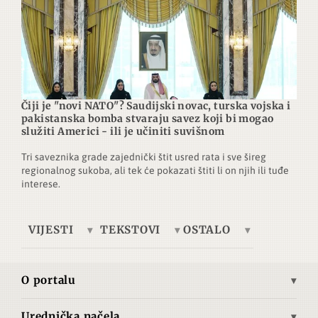
Čiji je "novi NATO"? Saudijski novac, turska vojska i
pakistanska bomba stvaraju savez koji bi mogao
služiti Americi - ili je učiniti suvišnom
Tri saveznika grade zajednički štit usred rata i sve šireg
regionalnog sukoba, ali tek će pokazati štiti li on njih ili tuđe
interese.
VIJESTI
TEKSTOVI
OSTALO
Europa
Tema dana
Telegrafska žica
Ukrajina
Ekonomija
Brze vijesti
O portalu
Azija
Kultura
Autori
Misija i vizija
Bliski istok
Povijest
Pretplata
Urednička načela
Povijest Advance.hr