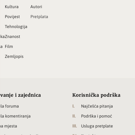
Kultura
Autori
Povijest
Pretplata
Tehnologija
ika
Znanost
ka
Film
Zemljopis
vanje i zajednica
Korisnička podrška
ila foruma
Najčešća pitanja
ila komentiranja
Podrška i pomoć
a mjesta
Usluga pretplate