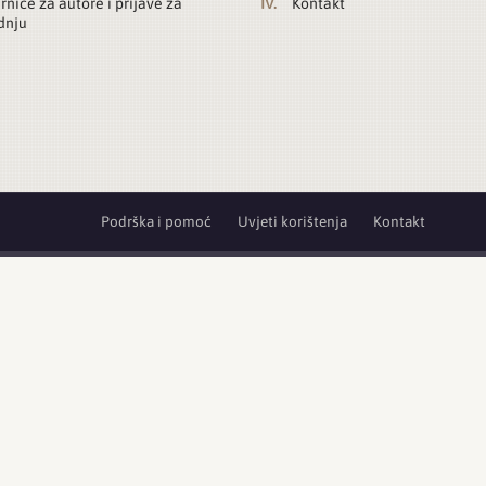
rnice za autore i prijave za
Kontakt
dnju
Podrška i pomoć
Uvjeti korištenja
Kontakt