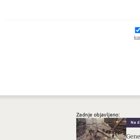
ko
Zadnje objavljeno:
Na d
Gene