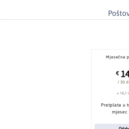
Poštov
Mjesečna p
1
€
/ 30 
≈ 16,1
Pretplata u 
mjesec
Odabe