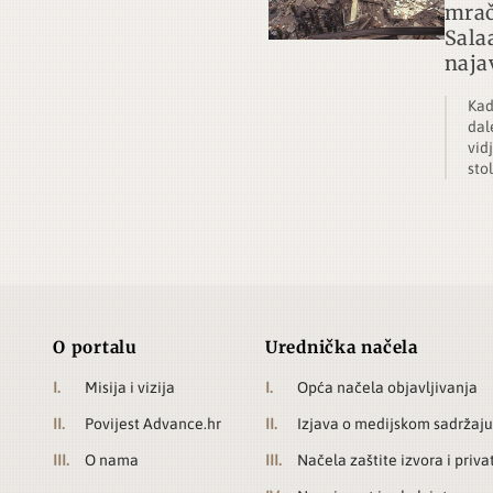
mračn
Sala
najav
Kad 
dal
vid
sto
O portalu
Urednička načela
Misija i vizija
Opća načela objavljivanja
Povijest Advance.hr
Izjava o medijskom sadržaju
O nama
Načela zaštite izvora i priva