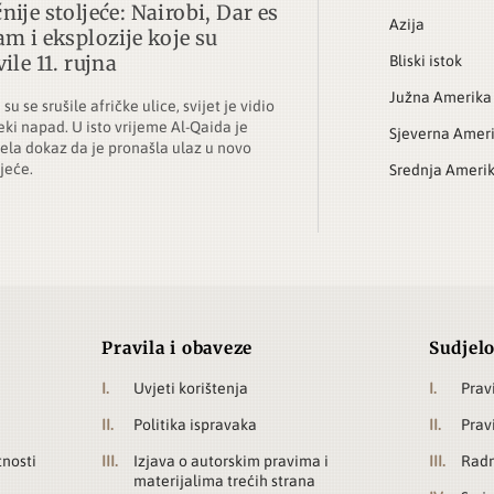
ije stoljeće: Nairobi, Dar es
Azija
am i eksplozije koje su
ile 11. rujna
Bliski istok
Južna Amerika
su se srušile afričke ulice, svijet je vidio
eki napad. U isto vrijeme Al-Qaida je
Sjeverna Amer
jela dokaz da je pronašla ulaz u novo
ljeće.
Srednja Ameri
Pravila i obaveze
Sudjelo
Uvjeti korištenja
Prav
Politika ispravaka
Prav
tnosti
Izjava o autorskim pravima i
Radn
materijalima trećih strana