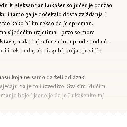
jednik Aleksandar Lukašenko jučer je održao
ku i tamo ga je dočekalo dosta zviždanja i
e stao kako bi im rekao da je spreman,
rema sljedećim uvjetima - prvo se mora
stava, a ako taj referendum prođe onda će
i i tek onda, ako izgubi, voljan je sići s
masu koja ne samo da želi odlazak
jećaju da je to i izvedivo. Svakim idućim
 manje boje i jasno je da je Lukašenko taj