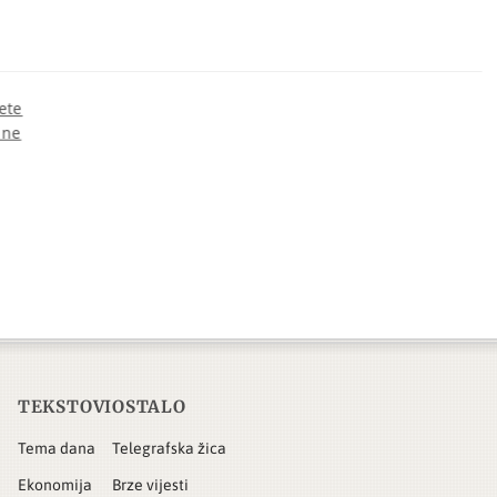
ete
ine
TEKSTOVI
OSTALO
Tema dana
Telegrafska žica
Ekonomija
Brze vijesti