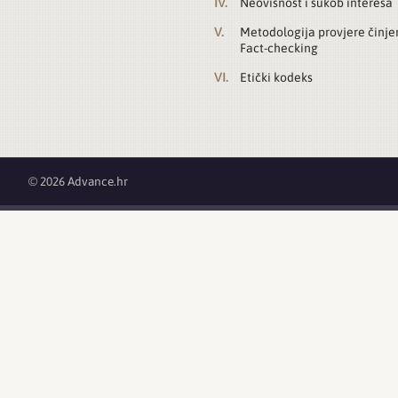
Neovisnost i sukob interesa
Metodologija provjere činje
Fact-checking
Etički kodeks
© 2026 Advance.hr