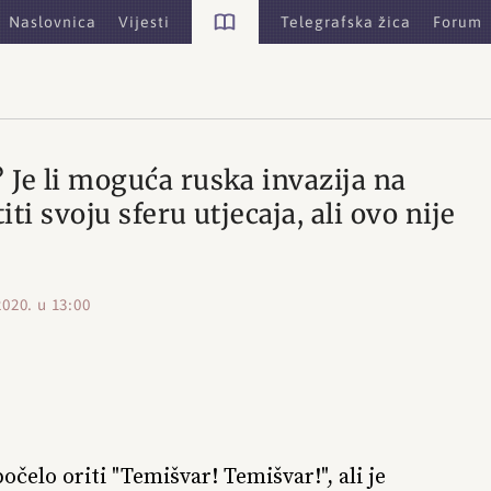
Tekstovi
Naslovnica
Vijesti
Telegrafska žica
Forum
 Je li moguća ruska invazija na
i svoju sferu utjecaja, ali ovo nije
2020. u 13:00
očelo oriti "Temišvar! Temišvar!", ali je