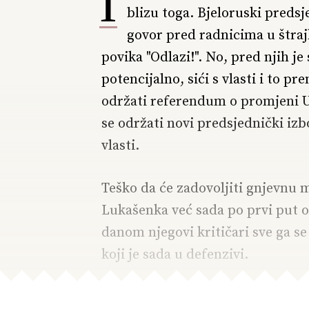
I
blizu toga. Bjeloruski preds
govor pred radnicima u štraj
povika "Odlazi!". No, pred njih j
potencijalno, sići s vlasti i to p
održati referendum o promjeni U
se održati novi predsjednički izbor
vlasti.
Teško da će zadovoljiti gnjevnu 
Lukašenka već sada po prvi put os
danom njegovi kritičari sve ga se
koji je sada u defenzivi.