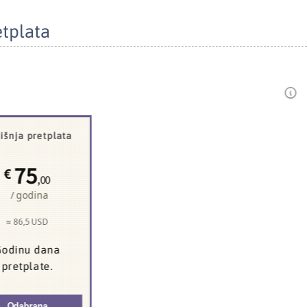
etplata
išnja pretplata
75
€
,00
/ godina
≈ 86,5 USD
odinu dana
pretplate.
Odabrana