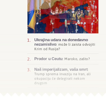
Ukrajina udara na donedavno
nezamislivo
: može li zaista odvojiti
Krim od Rusije?
Prodor u Ceutu
: Maroko, zašto?
Naš imperijalizam, vaša smrt
:
Trump sprema invaziju na Iran, ali
okupaciju će delegirati nekom
drugom