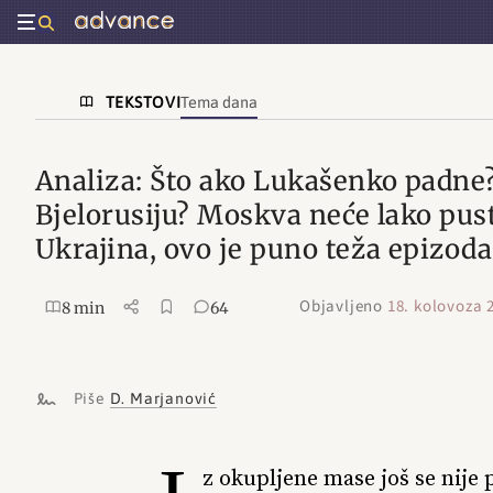
TEKSTOVI
Tema dana
Analiza: Što ako Lukašenko padne?
Bjelorusiju? Moskva neće lako pustit
Ukrajina, ovo je puno teža epizoda
Objavljeno
18. kolovoza 
8 min
64
Piše
D. Marjanović
z okupljene mase još se nije p