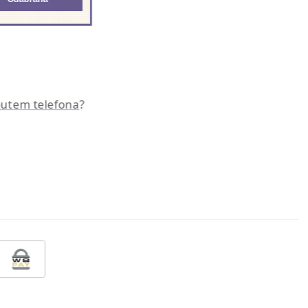
 putem telefona
?