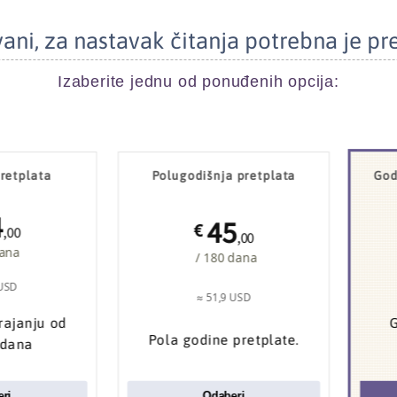
ani, za nastavak čitanja potrebna je pr
Izaberite jednu od ponuđenih opcija:
retplata
Polugodišnja pretplata
God
4
45
€
,00
,00
dana
/ 180 dana
 USD
≈ 51,9 USD
trajanju od
G
Pola godine pretplate.
 dana
ri
Odaberi