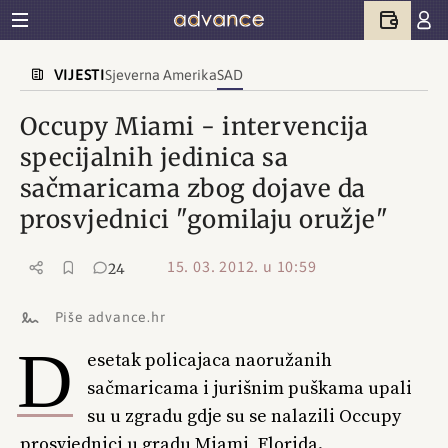
VIJESTI
Sjeverna Amerika
SAD
Occupy Miami - intervencija
specijalnih jedinica sa
sačmaricama zbog dojave da
prosvjednici "gomilaju oružje"
15. 03. 2012. u 10:59
24
Piše advance.hr
D
esetak policajaca naoružanih
sačmaricama i jurišnim puškama upali
su u zgradu gdje su se nalazili Occupy
prosvjednici u gradu Miami, Florida.