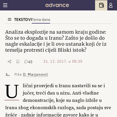
TEKSTOVI
Tema dana
Analiza eksplozije na samom kraju godine:
Što se to događa u Iranu? Zašto je došlo do
nagle eskalacije i je li ovo ustanak koji će iz
temelja protresti cijeli Bliski istok?
31. 12. 2017. u 09:39
45
Piše
D. Marjanović
U
lični prosvjedi u Iranu nastavili su se i
jučer, treći dan u nizu. Anti-vladine
demonstracije, koje su naglo izbile u
Iranu zbog ekonomskih razloga, sada postaju sve
žešće - zadnje informacije govore kako je u