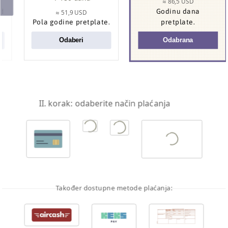
≈ 86,5 USD
od
Godinu dana
≈ 51,9 USD
Pola godine pretplate.
pretplate.
Odaberi
Odabrana
II. korak: odaberite način plaćanja
Također dostupne metode plaćanja: