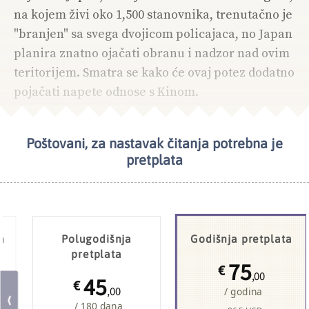
na kojem živi oko 1,500 stanovnika, trenutačno je
"branjen" sa svega dvojicom policajaca, no Japan
planira znatno ojačati obranu i nadzor nad ovim
teritorijem. Smatra se kako će ovaj potez dodatno
pojačati napete odnose s Kinom.
Poštovani, za nastavak čitanja potrebna je
pretplata
a
Polugodišnja
Godišnja pretplata
pretplata
75
€
,00
45
€
,00
/ godina
/ 180 dana