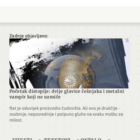
Zadnje objavljeno:
Početak distopije: dvije glavice češnjaka i metalni
vampir koji ne uzmiče
Rat je oduvijek proizvodio čudovišta. Ali ovo je drukčije -
osobnije, neposrednije i potpuno gluho na svaku molbu za
milost.