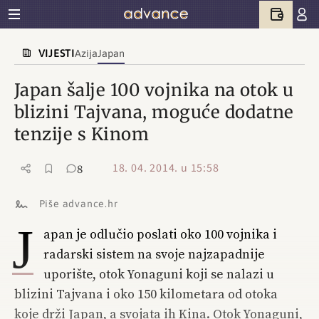
VIJESTI
Azija
Japan
Japan šalje 100 vojnika na otok u
blizini Tajvana, moguće dodatne
tenzije s Kinom
18. 04. 2014. u 15:58
8
Piše advance.hr
J
apan je odlučio poslati oko 100 vojnika i
radarski sistem na svoje najzapadnije
uporište, otok Yonaguni koji se nalazi u
blizini Tajvana i oko 150 kilometara od otoka
koje drži Japan, a svojata ih Kina. Otok Yonaguni,