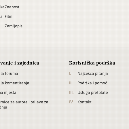
ika
Znanost
ka
Film
Zemljopis
vanje i zajednica
Korisnička podrška
ila foruma
Najčešća pitanja
ila komentiranja
Podrška i pomoć
a mjesta
Usluga pretplate
rnice za autore i prijave za
Kontakt
dnju