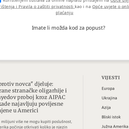
Korištenjem sustava za online naplatu pristajem na
Opće uvj
rištenja i Pravila o zaštiti privatnosti
kao i na
Opće uvjete o onl
plaćanju
Imate li možda kod za popust?
VIJESTI
protiv novca" djeluje:
Europa
rane stranačke oligarhije i
ayedov proboj kroz AIPAC
Ukrajina
kade najavljuju povijesne
Azija
jene u Americi
Bliski istok
 milijuni više ne mogu kupiti poslušnost,
Južna Amerika
rika počinje otkrivati koliko je njezin