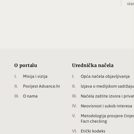
sta
O portalu
Urednička načela
Misija i vizija
Opća načela objavljivanja
Povijest Advance.hr
Izjava o medijskom sadržaju
O nama
Načela zaštite izvora i priva
Neovisnost i sukob interesa
Metodologija provjere činje
Fact-checking
Etički kodeks