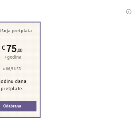
išnja pretplata
75
€
,00
/ godina
≈ 86,5 USD
odinu dana
pretplate.
Odabrana