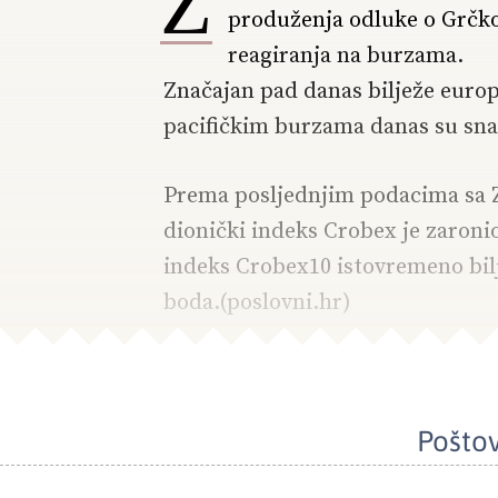
Z
produženja odluke o Grčkoj
reagiranja na burzama.
Značajan pad danas bilježe europ
pacifičkim burzama danas su sna
Prema posljednjim podacima sa Za
dionički indeks Crobex je zaronio
indeks Crobex10 istovremeno bilj
boda.(poslovni.hr)
Poštov