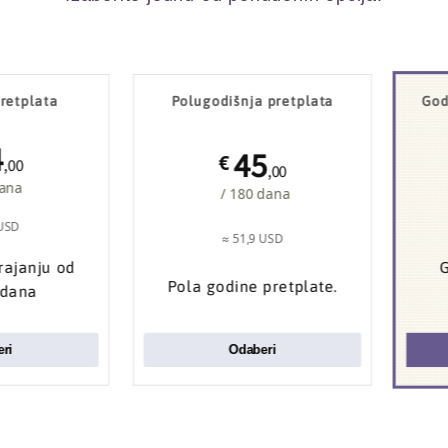
retplata
Polugodišnja pretplata
God
4
45
€
,00
,00
dana
/ 180 dana
 USD
≈ 51,9 USD
trajanju od
G
Pola godine pretplate.
 dana
ri
Odaberi