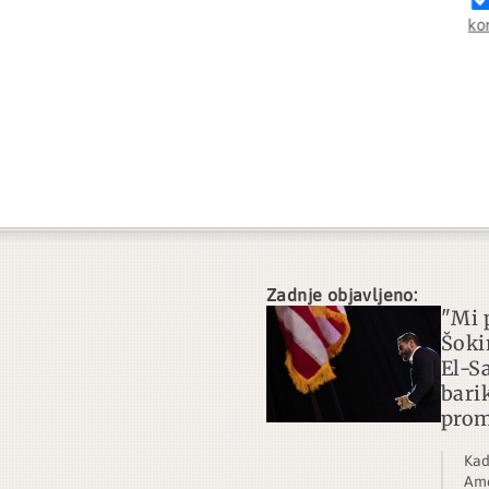
ko
Zadnje objavljeno:
"Mi 
Šoki
El-S
bari
prom
Kad
Ame