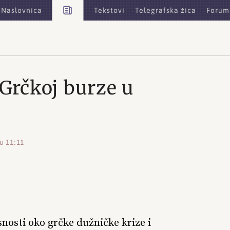
Vijesti
Naslovnica
Tekstovi
Telegrafska žica
Forum
Grčkoj burze u
 u 11:11
nosti oko grčke dužničke krize i