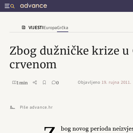
VIJESTI
Europa
Grčka
Zbog dužničke krize u 
crvenom
Objavljeno
19. rujna 2011.
1 min
0
Piše advance.hr
bog novog perioda neizvjes