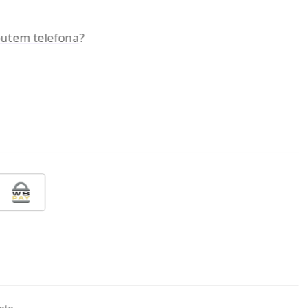
 putem telefona
?