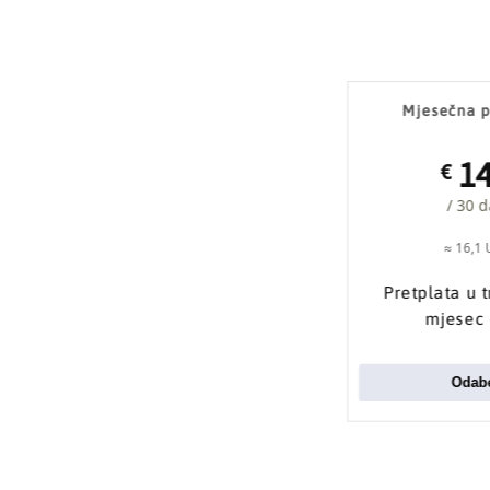
Mjesečna p
1
€
/ 30 
≈ 16,1
Pretplata u 
mjesec
Odabe