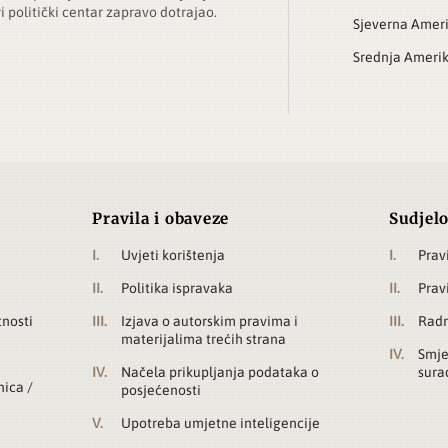
ri politički centar zapravo dotrajao.
Sjeverna Amer
Srednja Ameri
Pravila i obaveze
Sudjelo
Uvjeti korištenja
Prav
Politika ispravaka
Prav
tnosti
Izjava o autorskim pravima i
Radn
materijalima trećih strana
Smje
Načela prikupljanja podataka o
sura
nica /
posjećenosti
Upotreba umjetne inteligencije