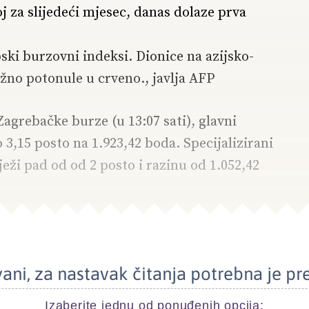
 za slijedeći mjesec, danas dolaze prva
ski burzovni indeksi. Dionice na azijsko-
žno potonule u crveno., javlja AFP
grebačke burze (u 13:07 sati), glavni
 3,15 posto na 1.923,42 boda. Specijalizirani
eži pad od od 2 posto i razinu od 1.052,42
ani, za nastavak čitanja potrebna je pr
Izaberite jednu od ponuđenih opcija: