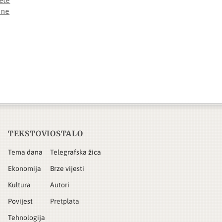
ete
ine
TEKSTOVI
OSTALO
Tema dana
Telegrafska žica
Ekonomija
Brze vijesti
Kultura
Autori
Povijest
Pretplata
Tehnologija