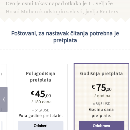
Ovo je osmi takav napad otkako je 11. veljače
Hosni Mubarak odstupio s vlasti, javlja Reuters
Poštovani, za nastavak čitanja potrebna je
pretplata
a
Polugodišnja
Godišnja pretplata
pretplata
75
€
,00
45
€
,00
/ godina
/ 180 dana
≈ 86,5 USD
od
Godinu dana
≈ 51,9 USD
Pola godine pretplate.
pretplate.
Odaberi
Odabrana