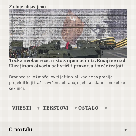
Zadnje objavljeno:
Točka neoborivosti i što s njom učiniti: Rusiji se nad
Ukrajinom otvorio balistički prozor, ali neće trajati
Dronove se još može loviti jeftino, ali kad nebo probije
projektil koji traži savršenu obranu, cijeli rat stane u nekoliko
sekundi.
VIJESTI
TEKSTOVI
OSTALO
Europa
Tema dana
Telegrafska žica
Ukrajina
Ekonomija
Brze vijesti
O portalu
Azija
Kultura
Autori
Misija i vizija