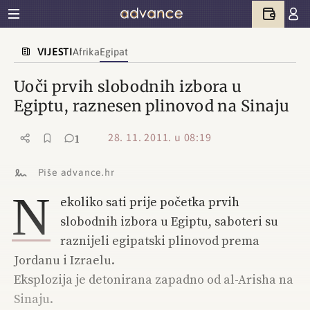
VIJESTI
Afrika
Egipat
Uoči prvih slobodnih izbora u
Egiptu, raznesen plinovod na Sinaju
28. 11. 2011. u 08:19
1
Piše advance.hr
N
ekoliko sati prije početka prvih
slobodnih izbora u Egiptu, saboteri su
raznijeli egipatski plinovod prema
Jordanu i Izraelu.
Eksplozija je detonirana zapadno od al-Arisha na
Sinaju.