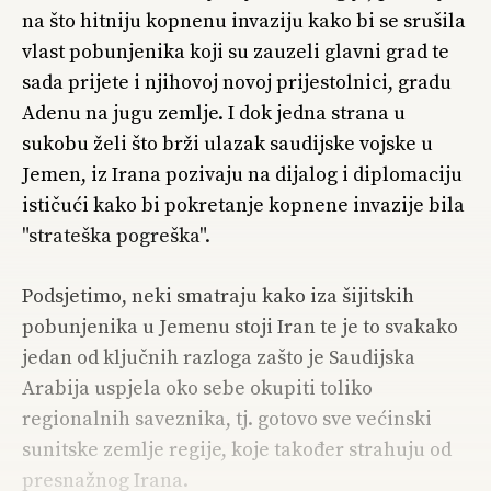
na što hitniju kopnenu invaziju kako bi se srušila
vlast pobunjenika koji su zauzeli glavni grad te
sada prijete i njihovoj novoj prijestolnici, gradu
Adenu na jugu zemlje. I dok jedna strana u
sukobu želi što brži ulazak saudijske vojske u
Jemen, iz Irana pozivaju na dijalog i diplomaciju
ističući kako bi pokretanje kopnene invazije bila
"strateška pogreška".
Podsjetimo, neki smatraju kako iza šijitskih
pobunjenika u Jemenu stoji Iran te je to svakako
jedan od ključnih razloga zašto je Saudijska
Arabija uspjela oko sebe okupiti toliko
regionalnih saveznika, tj. gotovo sve većinski
sunitske zemlje regije, koje također strahuju od
presnažnog Irana.