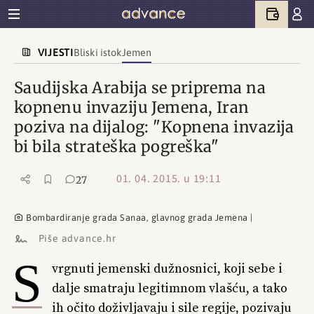
VIJESTI
Bliski istok
Jemen
Saudijska Arabija se priprema na
kopnenu invaziju Jemena, Iran
poziva na dijalog: "Kopnena invazija
bi bila strateška pogreška"
01. 04. 2015. u 19:11
27
Bombardiranje grada Sanaa, glavnog grada Jemena |
Piše advance.hr
S
vrgnuti jemenski dužnosnici, koji sebe i
dalje smatraju legitimnom vlašću, a tako
ih očito doživljavaju i sile regije, pozivaju