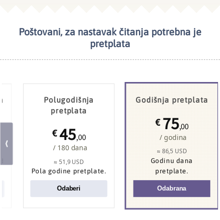
Poštovani, za nastavak čitanja potrebna je
NAJČITANIJE
JEMEN
pretplata
a
Polugodišnja
Godišnja pretplata
pretplata
75
€
,00
45
€
,00
/ godina
/ 180 dana
≈ 86,5 USD
od
Godinu dana
≈ 51,9 USD
Pola godine pretplate.
pretplate.
Huti
izveli veliki napad na saudijske saveznike u
Odaberi
Odabrana
Jemenu, najmanje 30 mrtvih