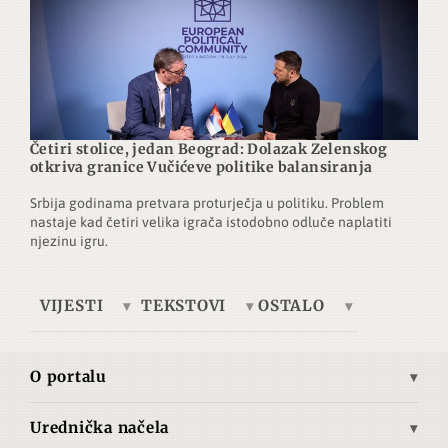
Četiri stolice, jedan Beograd: Dolazak Zelenskog
otkriva granice Vučićeve politike balansiranja
Srbija godinama pretvara proturječja u politiku. Problem
nastaje kad četiri velika igrača istodobno odluče naplatiti
njezinu igru.
VIJESTI
TEKSTOVI
OSTALO
Europa
Tema dana
Telegrafska žica
Ukrajina
Ekonomija
Brze vijesti
O portalu
Azija
Kultura
Autori
Misija i vizija
Bliski istok
Povijest
Pretplata
Urednička načela
Povijest Advance.hr
Opća načela objavljivanja