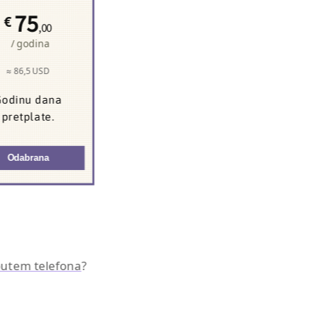
75
€
,00
/ godina
≈ 86,5 USD
odinu dana
pretplate.
Odabrana
 putem telefona
?