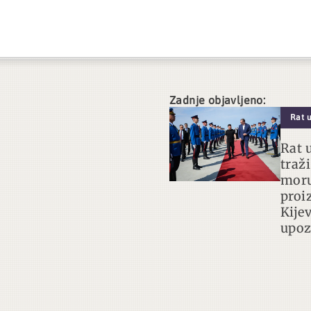
Zadnje objavljeno:
Rat u
Rat 
traž
moru
proi
Kije
upoz