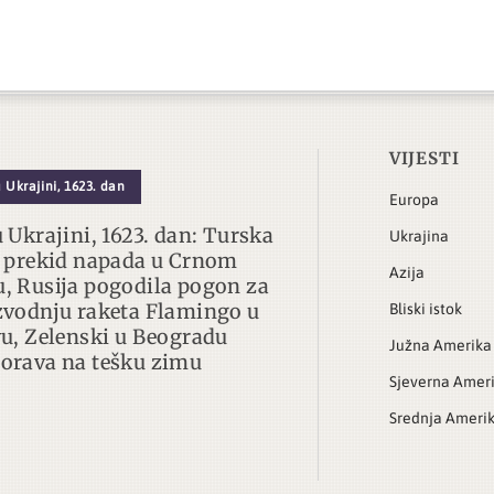
VIJESTI
 Ukrajini, 1623. dan
Europa
u Ukrajini, 1623. dan: Turska
Ukrajina
i prekid napada u Crnom
Azija
, Rusija pogodila pogon za
zvodnju raketa Flamingo u
Bliski istok
vu, Zelenski u Beogradu
Južna Amerika
orava na tešku zimu
Sjeverna Amer
Srednja Ameri