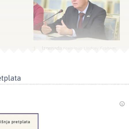
Iznenada
preminuo Lindsey Graham,
jedan od najglasnijih jastrebova
američke politike i zagovornik vojnih
intervencija
etplata
El
-Sayed pobijedio u Michiganu
unatoč milijunima AIPAC-a
Lavrov
i Rubio razgovarali u Manili o
Ukrajini i američkom ratu protiv Irana
išnja pretplata