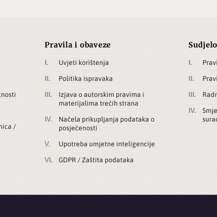
Pravila i obaveze
Sudjelo
Uvjeti korištenja
Prav
Politika ispravaka
Prav
tnosti
Izjava o autorskim pravima i
Radn
materijalima trećih strana
Smje
Načela prikupljanja podataka o
sura
nica /
posjećenosti
Upotreba umjetne inteligencije
GDPR / Zaštita podataka