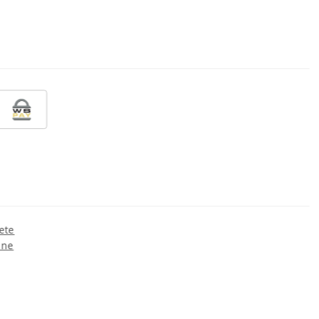
ete
ine