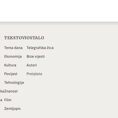
TEKSTOVI
OSTALO
Tema dana
Telegrafska žica
Ekonomija
Brze vijesti
Kultura
Autori
Povijest
Pretplata
Tehnologija
ika
Znanost
ka
Film
Zemljopis