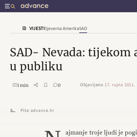
VIJESTI
Sjeverna Amerika
SAD
SAD- Nevada: tijekom 
u publiku
Objavljeno
17. rujna 2011.
1 min
0
Piše advance.hr
ajmanje troje ljudi je po