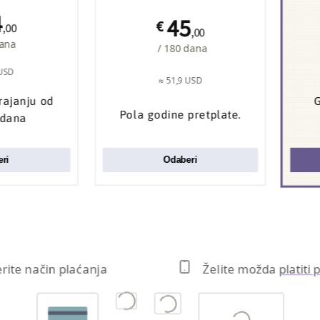
4
45
€
,00
,00
dana
/ 180 dana
 USD
≈ 51,9 USD
trajanju od
G
Pola godine pretplate.
 dana
ri
Odaberi
erite način plaćanja
Želite možda
platiti