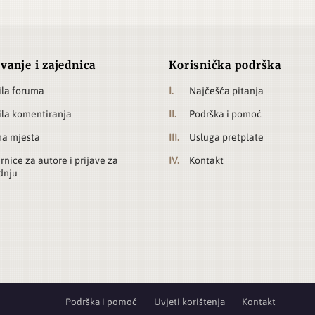
vanje i zajednica
Korisnička podrška
ila foruma
Najčešća pitanja
ila komentiranja
Podrška i pomoć
a mjesta
Usluga pretplate
rnice za autore i prijave za
Kontakt
dnju
Podrška i pomoć
Uvjeti korištenja
Kontakt