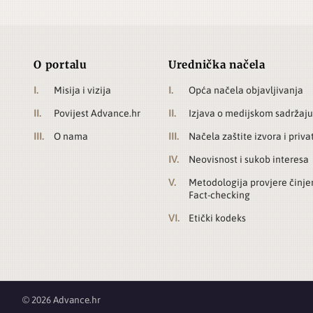
O portalu
Urednička načela
Misija i vizija
Opća načela objavljivanja
Povijest Advance.hr
Izjava o medijskom sadržaju
O nama
Načela zaštite izvora i priva
Neovisnost i sukob interesa
Metodologija provjere činje
Fact-checking
Etički kodeks
© 2026 Advance.hr