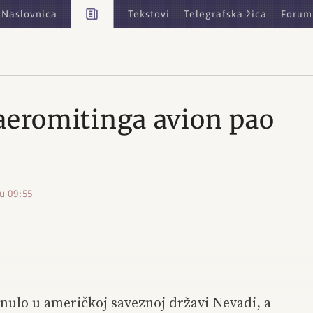
Vijesti
Naslovnica
Tekstovi
Telegrafska žica
Forum
aeromitinga avion pao
 u 09:55
ginulo u američkoj saveznoj državi Nevadi, a