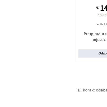
1
€
/ 30 
≈ 16,1
Pretplata u 
mjesec
Odabe
II. korak: odab