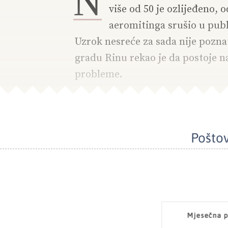
N
više od 50 je ozlijeđeno, 
aeromitinga srušio u publ
Uzrok nesreće za sada nije pozna
gradu Rinu rekao je da postoje na
probleme.
Poštov
Mjesečna p