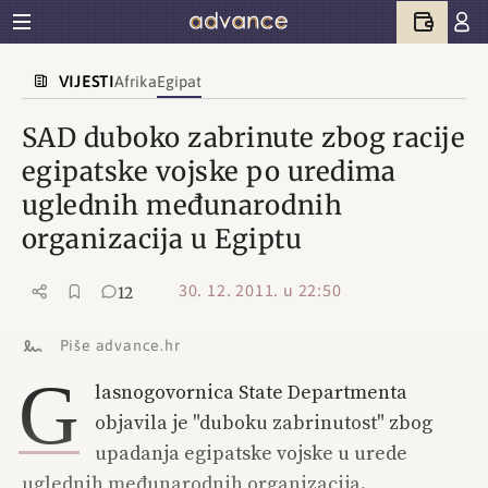
VIJESTI
Afrika
Egipat
SAD duboko zabrinute zbog racije
egipatske vojske po uredima
uglednih međunarodnih
organizacija u Egiptu
30. 12. 2011. u 22:50
12
Piše advance.hr
G
lasnogovornica State Departmenta
objavila je "duboku zabrinutost" zbog
upadanja egipatske vojske u urede
uglednih međunarodnih organizacija.