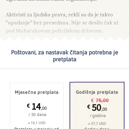
Aktivisti za ljudska prava, rekli su da je takvo
"upadanje" bez presedana. Nije se desilo čak ni
pod Mubarakovom policijskom državom.
Poštovani, za nastavak čitanja potrebna je
pretplata
Mjesečna pretplata
Godišnja pretplata
75,00
€
14
50
€
€
,00
,00
/ 30 dana
/ godina
≈ 16,1 USD
≈ 57,7 USD
Pretplata u trajanju od