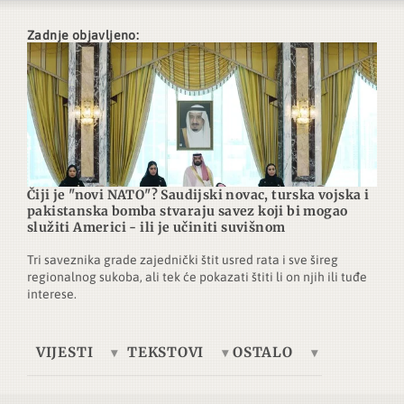
Zadnje objavljeno:
Čiji je "novi NATO"? Saudijski novac, turska vojska i
pakistanska bomba stvaraju savez koji bi mogao
služiti Americi - ili je učiniti suvišnom
Tri saveznika grade zajednički štit usred rata i sve šireg
regionalnog sukoba, ali tek će pokazati štiti li on njih ili tuđe
interese.
VIJESTI
TEKSTOVI
OSTALO
Europa
Tema dana
Telegrafska žica
Ukrajina
Ekonomija
Brze vijesti