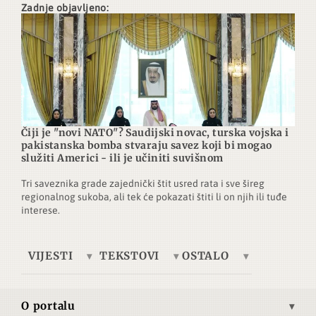
Zadnje objavljeno:
Čiji je "novi NATO"? Saudijski novac, turska vojska i
pakistanska bomba stvaraju savez koji bi mogao
služiti Americi - ili je učiniti suvišnom
Tri saveznika grade zajednički štit usred rata i sve šireg
regionalnog sukoba, ali tek će pokazati štiti li on njih ili tuđe
interese.
VIJESTI
TEKSTOVI
OSTALO
Europa
Tema dana
Telegrafska žica
Ukrajina
Ekonomija
Brze vijesti
O portalu
Azija
Kultura
Autori