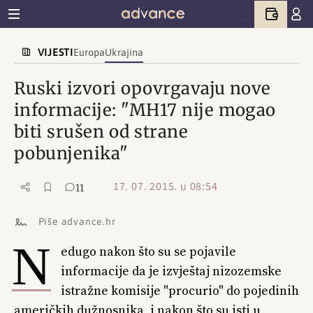
VIJESTI
Europa
Ukrajina
Ruski izvori opovrgavaju nove
informacije: "MH17 nije mogao
biti srušen od strane
pobunjenika"
17. 07. 2015. u 08:54
11
Piše advance.hr
N
edugo nakon što su se pojavile
informacije da je izvještaj nizozemske
istražne komisije "procurio" do pojedinih
američkih dužnosnika, i nakon što su isti u