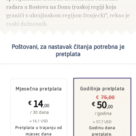
radara u Rostovu na Donu (ruskoj regiji koja
graniči s ukrajinskom regijom Donjeck)", rekao je
ruski dužnosnik.
Poštovani, za nastavak čitanja potrebna je
NAJČITANIJE
UKRAJINA
pretplata
Mjesečna pretplata
Godišnja pretplata
75,00
€
14
50
€
€
,00
,00
/ 30 dana
/ godina
≈ 16,1 USD
≈ 57,7 USD
Pretplata u trajanju od
Godinu dana
mjesec dana
pretplate.