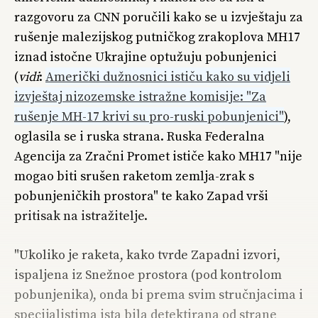
razgovoru za CNN poručili kako se u izvještaju za
rušenje malezijskog putničkog zrakoplova MH17
iznad istočne Ukrajine optužuju pobunjenici
(
vidi
:
Američki dužnosnici ističu kako su vidjeli
izvještaj nizozemske istražne komisije: "Za
rušenje MH-17 krivi su pro-ruski pobunjenici"
),
oglasila se i ruska strana. Ruska Federalna
Agencija za Zračni Promet ističe kako MH17 "nije
mogao biti srušen raketom zemlja-zrak s
pobunjeničkih prostora" te kako Zapad vrši
pritisak na istražitelje.
"Ukoliko je raketa, kako tvrde Zapadni izvori,
ispaljena iz Snežnoe prostora (pod kontrolom
pobunjenika), onda bi prema svim stručnjacima i
specijalistima ista bila detektirana od strane