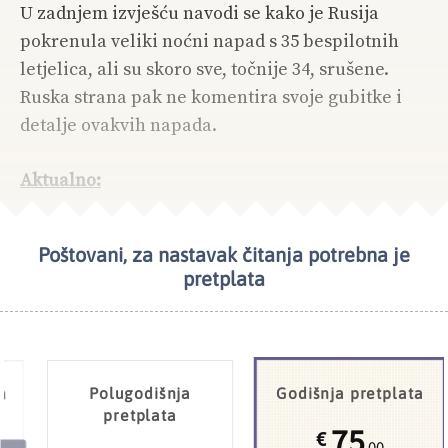
U zadnjem izvješću navodi se kako je Rusija
pokrenula veliki noćni napad s 35 bespilotnih
letjelica, ali su skoro sve, točnije 34, srušene.
Ruska strana pak ne komentira svoje gubitke i
detalje ovakvih napada.
Aktualno:
Poštovani, za nastavak čitanja potrebna je
NAJČITANIJE
UKRAJINA
pretplata
a
Polugodišnja
Godišnja pretplata
pretplata
75
€