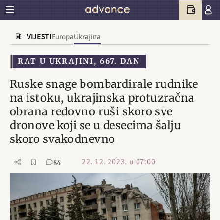
VIJESTI
Europa
Ukrajina
RAT U UKRAJINI, 667. DAN
Ruske snage bombardirale rudnike
na istoku, ukrajinska protuzračna
obrana redovno ruši skoro sve
dronove koji se u desecima šalju
skoro svakodnevno
22. 12. 2023. u 07:00
84