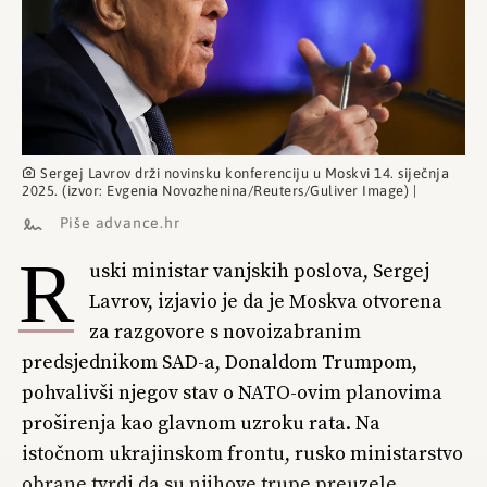
Sergej Lavrov drži novinsku konferenciju u Moskvi 14. siječnja
2025. (izvor: Evgenia Novozhenina/Reuters/Guliver Image) |
Piše advance.hr
R
uski ministar vanjskih poslova, Sergej
Lavrov, izjavio je da je Moskva otvorena
za razgovore s novoizabranim
predsjednikom SAD-a, Donaldom Trumpom,
pohvalivši njegov stav o NATO-ovim planovima
proširenja kao glavnom uzroku rata. Na
istočnom ukrajinskom frontu, rusko ministarstvo
obrane tvrdi da su njihove trupe preuzele