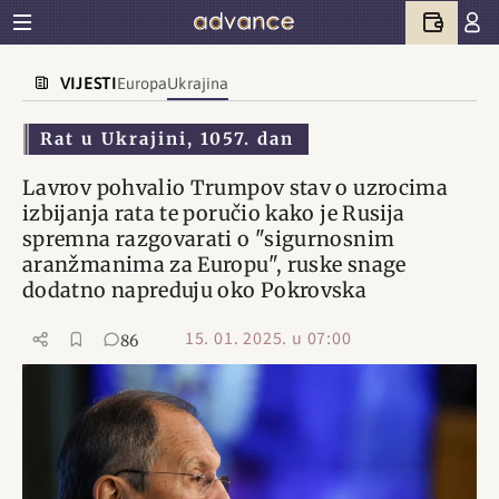
VIJESTI
Europa
Ukrajina
Rat u Ukrajini, 1057. dan
Lavrov pohvalio Trumpov stav o uzrocima
izbijanja rata te poručio kako je Rusija
spremna razgovarati o "sigurnosnim
aranžmanima za Europu", ruske snage
dodatno napreduju oko Pokrovska
15. 01. 2025. u 07:00
86