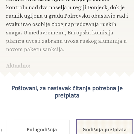
kontrolu nad dva naselja u regiji Donjeck, dok je
rudnik ugljena u gradu Pokrovsku obustavio rad i
evakuirao osoblje zbog napredovanja ruskih
snaga. U međuvremenu, Europska komisija
planira uvesti zabranu uvoza ruskog aluminija u
novom paketu sankcija.
Aktualno:
Poštovani, za nastavak čitanja potrebna je
NAJČITANIJE
UKRAJINA
pretplata
a
Polugodišnja
Godišnja pretplata