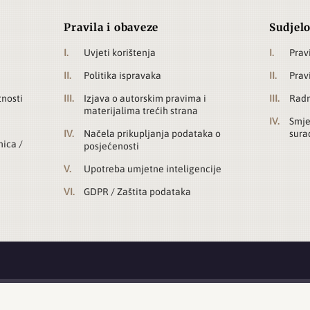
Pravila i obaveze
Sudjelo
Uvjeti korištenja
Prav
Politika ispravaka
Prav
tnosti
Izjava o autorskim pravima i
Radn
materijalima trećih strana
Smje
Načela prikupljanja podataka o
sura
nica /
posjećenosti
Upotreba umjetne inteligencije
GDPR / Zaštita podataka