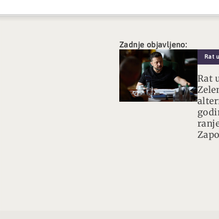
Zadnje objavljeno:
Rat u
Rat u
Zele
alte
godin
ranj
Zapo