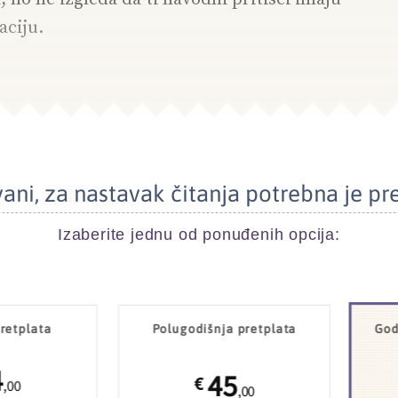
aciju.
ani, za nastavak čitanja potrebna je pr
Izaberite jednu od ponuđenih opcija:
retplata
Polugodišnja pretplata
God
4
45
€
,00
,00