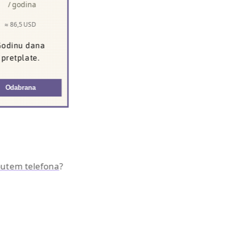
/ godina
≈ 86,5 USD
odinu dana
pretplate.
Odabrana
 putem telefona
?