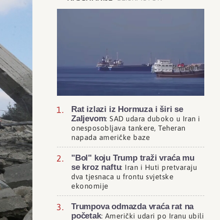
Rat izlazi iz Hormuza i širi se
Zaljevom
: SAD udara duboko u Iran i
onesposobljava tankere, Teheran
napada američke baze
"Bol" koju Trump traži vraća mu
se kroz naftu
: Iran i Huti pretvaraju
dva tjesnaca u frontu svjetske
ekonomije
Trumpova odmazda vraća rat na
početak
: Američki udari po Iranu ubili