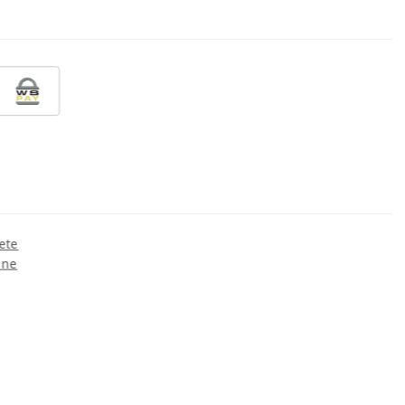
ete
ine