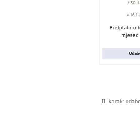
/ 30 
≈ 16,1
Pretplata u 
mjesec
Odabe
II. korak: odab