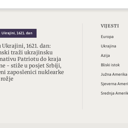
VIJESTI
 Ukrajini, 1621. dan
Europa
 Ukrajini, 1621. dan:
Ukrajina
nski traži ukrajinsku
Azija
rnativu Patriotu do kraja
e - stiže u posjet Srbiji,
Bliski istok
eni zaposlenici nuklearke
Južna Amerika
rožje
Sjeverna Amer
Srednja Ameri