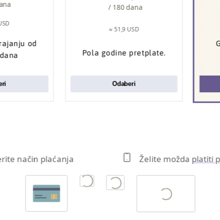
dana
/ 180 dana
 USD
≈ 51,9 USD
trajanju od
G
Pola godine pretplate.
 dana
ri
Odaberi
erite način plaćanja
Želite možda
platiti