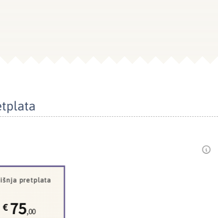
etplata
išnja pretplata
75
€
,00