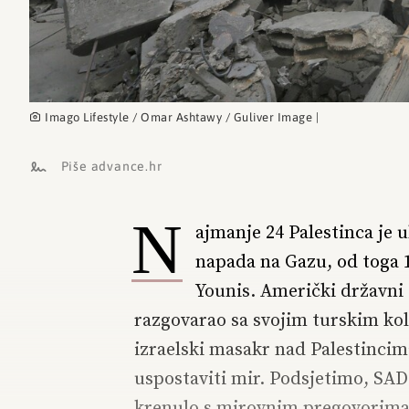
Imago Lifestyle / Omar Ashtawy / Guliver Image |
Piše advance.hr
N
ajmanje 24 Palestinca je u
napada na Gazu, od toga 
Younis. Američki državni t
razgovarao sa svojim turskim kol
izraelski masakr nad Palestinci
uspostaviti mir. Podsjetimo, SAD 
krenulo s mirovnim pregovorima, 