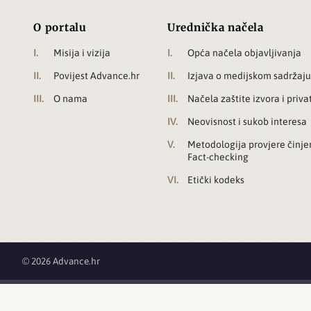
O portalu
Urednička načela
Misija i vizija
Opća načela objavljivanja
Povijest Advance.hr
Izjava o medijskom sadržaju
O nama
Načela zaštite izvora i priva
Neovisnost i sukob interesa
Metodologija provjere činje
Fact-checking
Etički kodeks
© 2026 Advance.hr