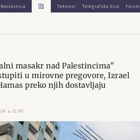
Vijesti
Naslovnica
Tekstovi
Telegrafska žica
Forum
alni masakr nad Palestincima"
tupiti u mirovne pregovore, Izrael
Hamas preko njih dostavljaju
24. u 11:00