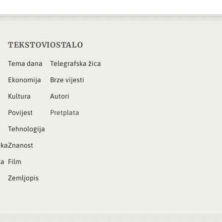
TEKSTOVI
OSTALO
Tema dana
Telegrafska žica
Ekonomija
Brze vijesti
Kultura
Autori
Povijest
Pretplata
Tehnologija
ika
Znanost
ka
Film
Zemljopis