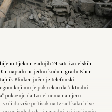
bijeno tijekom zadnjih 24 sata izraelskih
10 u napadu na jednu kuću u gradu Khan
ajnik Blinken jučer je telefonski
egom koji mu je pak rekao da "aktualni
ma" pokazuje da Izrael nema namjeru
tvrdi da vrše pritisak na Izrael kako bi se
no ne izgleda da ti navodni pritisci imaju