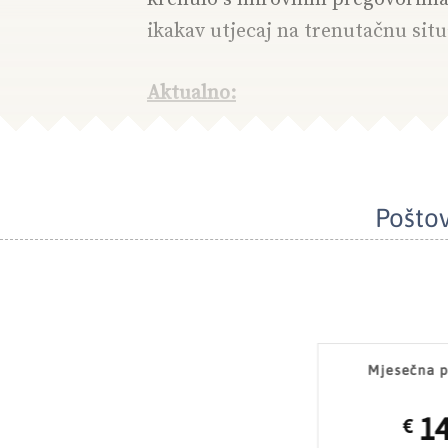
ikakav utjecaj na trenutačnu situ
Aktualno:
Poštov
Mjesečna p
1
€