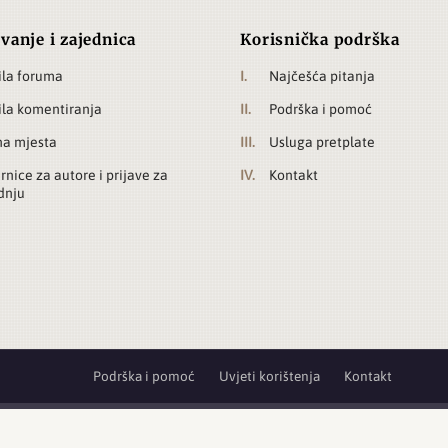
vanje i zajednica
Korisnička podrška
ila foruma
Najčešća pitanja
ila komentiranja
Podrška i pomoć
a mjesta
Usluga pretplate
rnice za autore i prijave za
Kontakt
dnju
Podrška i pomoć
Uvjeti korištenja
Kontakt