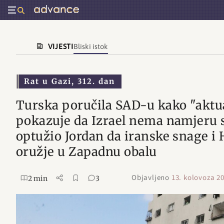
VIJESTI
Bliski istok
Rat u Gazi, 312. dan
Turska poručila SAD-u kako "aktu
pokazuje da Izrael nema namjeru s
optužio Jordan da iranske snage i 
oružje u Zapadnu obalu
Objavljeno
13. kolovoza 20
2 min
3