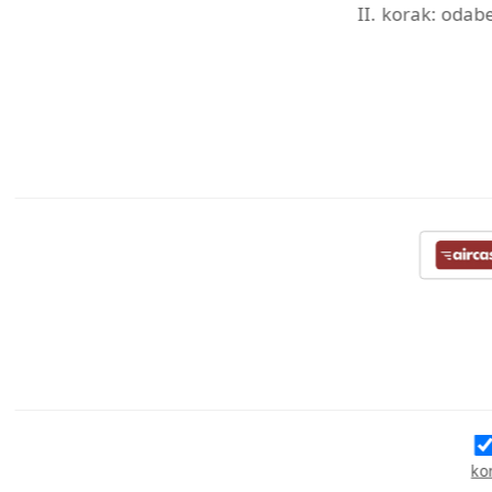
II. korak: odab
ko