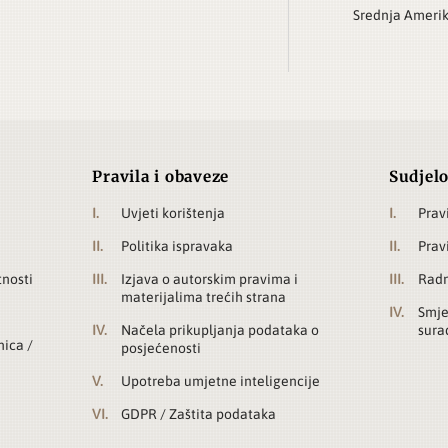
Srednja Ameri
Pravila i obaveze
Sudjelo
Uvjeti korištenja
Prav
Politika ispravaka
Prav
tnosti
Izjava o autorskim pravima i
Radn
materijalima trećih strana
Smje
Načela prikupljanja podataka o
sura
nica /
posjećenosti
Upotreba umjetne inteligencije
GDPR / Zaštita podataka