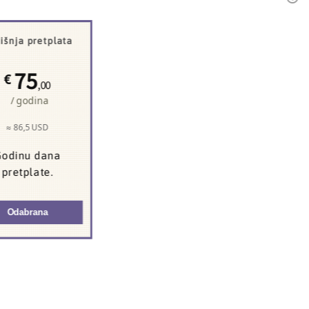
išnja pretplata
75
€
,00
/ godina
≈ 86,5 USD
odinu dana
pretplate.
Odabrana