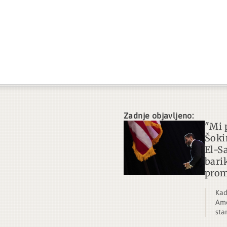
Zadnje objavljeno:
"Mi 
Šoki
El-S
bari
prom
Kad
Ame
sta