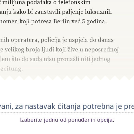
2 milijuna podataka o telefonskim
anju kako bi zaustavili paljenje luksuznih
omen koji potresa Berlin već 5 godina.
ih operatera, policija je uspjela do danas
e velikog broja ljudi koji žive u neposrednoj
blem što do sada nisu pronašli niti jednog
szeitung.
ani, za nastavak čitanja potrebna je pr
Izaberite jednu od ponuđenih opcija: