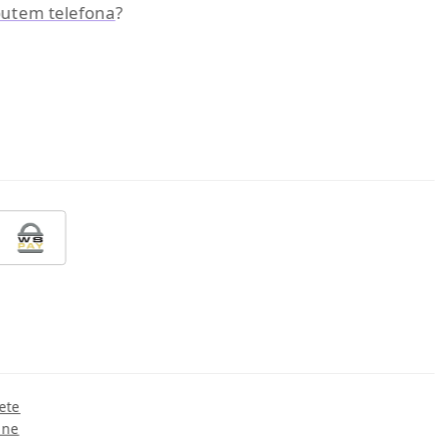
 putem telefona
?
ete
ine