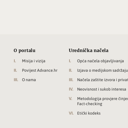
O portalu
Urednička načela
Misija i vizija
Opća načela objavljivanja
Povijest Advance.hr
Izjava o medijskom sadržaju
O nama
Načela zaštite izvora i priva
Neovisnost i sukob interesa
Metodologija provjere činje
Fact-checking
Etički kodeks