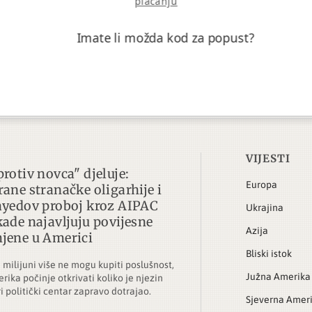
plaćanju
Imate li možda kod za popust?
VIJESTI
protiv novca" djeluje:
Europa
rane stranačke oligarhije i
ayedov proboj kroz AIPAC
Ukrajina
kade najavljuju povijesne
Azija
jene u Americi
Bliski istok
 milijuni više ne mogu kupiti poslušnost,
Južna Amerika
rika počinje otkrivati koliko je njezin
ri politički centar zapravo dotrajao.
Sjeverna Amer