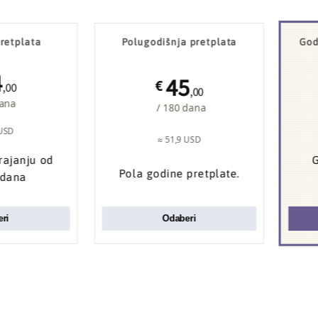
retplata
Polugodišnja pretplata
God
4
45
€
,00
,00
dana
/ 180 dana
 USD
≈ 51,9 USD
trajanju od
G
Pola godine pretplate.
 dana
ri
Odaberi