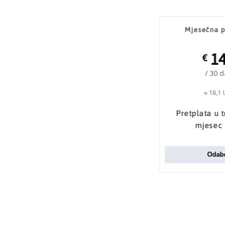
Mjesečna p
1
€
/ 30 
≈ 16,1
Pretplata u 
mjesec
Odabe