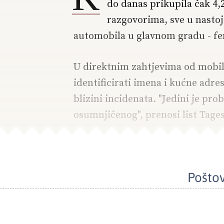
do danas prikupila čak 4,
razgovorima, sve u nastoj
automobila u glavnom gradu - fen
U direktnim zahtjevima od mobiln
identificirati imena i kućne adres
blizini incidenata. "Jedini je pro
osumnjičenog", prenosi list Tage
Poštov