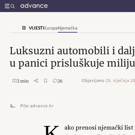
VIJESTI
Europa
Njemačka
Luksuzni automobili i dalj
u panici prisluškuje milij
Objavljeno
25. siječnja 2
2 min
26
Piše advance.hr
K
ako prenosi njemački list