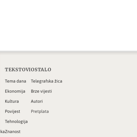
TEKSTOVI
OSTALO
Tema dana
Telegrafska žica
Ekonomija
Brze vijesti
Kultura
Autori
Povijest
Pretplata
Tehnologija
ika
Znanost