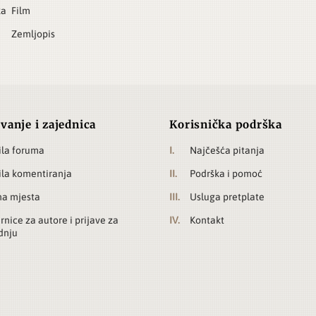
ka
Film
Zemljopis
vanje i zajednica
Korisnička podrška
ila foruma
Najčešća pitanja
ila komentiranja
Podrška i pomoć
a mjesta
Usluga pretplate
rnice za autore i prijave za
Kontakt
dnju