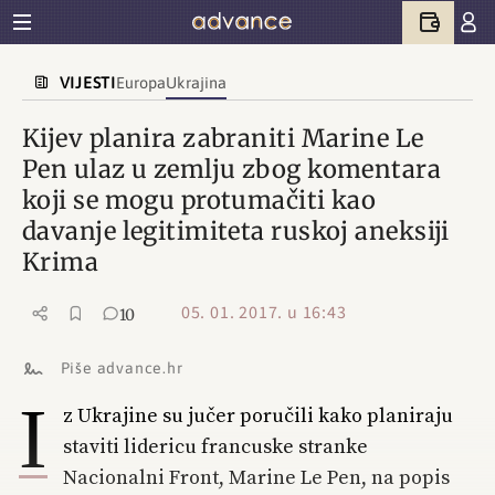
VIJESTI
Europa
Ukrajina
Kijev planira zabraniti Marine Le
Pen ulaz u zemlju zbog komentara
koji se mogu protumačiti kao
davanje legitimiteta ruskoj aneksiji
Krima
05. 01. 2017. u 16:43
10
Piše advance.hr
I
z Ukrajine su jučer poručili kako planiraju
staviti lidericu francuske stranke
Nacionalni Front, Marine Le Pen, na popis