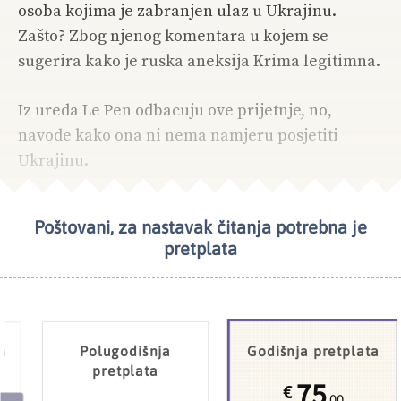
osoba kojima je zabranjen ulaz u Ukrajinu.
Zašto? Zbog njenog komentara u kojem se
sugerira kako je ruska aneksija Krima legitimna.
Iz ureda Le Pen odbacuju ove prijetnje, no,
navode kako ona ni nema namjeru posjetiti
Ukrajinu.
Poštovani, za nastavak čitanja potrebna je
NAJČITANIJE
UKRAJINA
pretplata
a
Polugodišnja
Godišnja pretplata
pretplata
75
€
,00