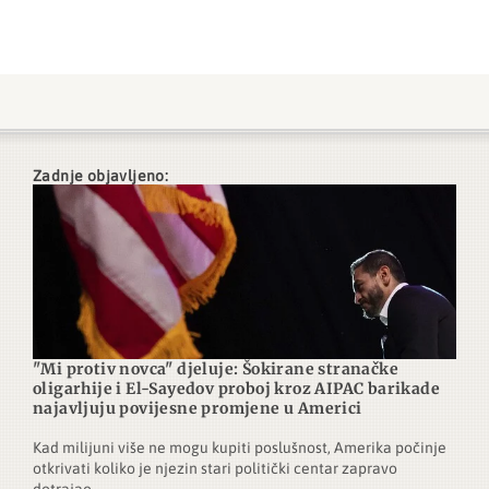
Zadnje objavljeno:
"Mi protiv novca" djeluje: Šokirane stranačke
oligarhije i El-Sayedov proboj kroz AIPAC barikade
najavljuju povijesne promjene u Americi
Kad milijuni više ne mogu kupiti poslušnost, Amerika počinje
otkrivati koliko je njezin stari politički centar zapravo
dotrajao.