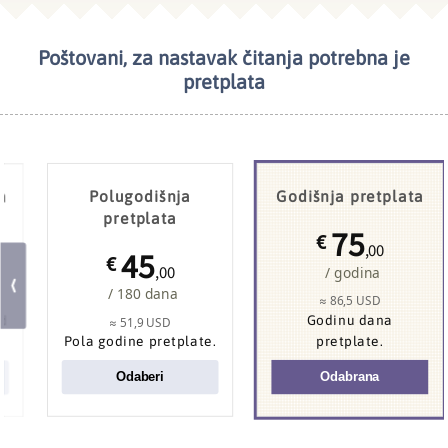
Poštovani, za nastavak čitanja potrebna je
pretplata
a
Polugodišnja
Godišnja pretplata
pretplata
75
€
,00
45
€
,00
/ godina
/ 180 dana
≈ 86,5 USD
od
Godinu dana
≈ 51,9 USD
Pola godine pretplate.
pretplate.
Odaberi
Odabrana