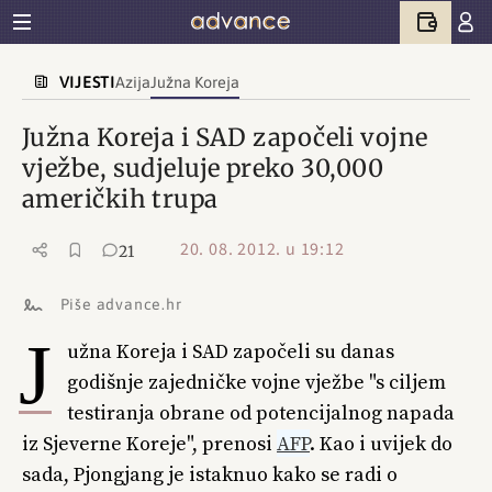
VIJESTI
Azija
Južna Koreja
Južna Koreja i SAD započeli vojne
vježbe, sudjeluje preko 30,000
američkih trupa
20. 08. 2012. u 19:12
21
Piše advance.hr
J
užna Koreja i SAD započeli su danas
godišnje zajedničke vojne vježbe "s ciljem
testiranja obrane od potencijalnog napada
iz Sjeverne Koreje", prenosi
AFP
. Kao i uvijek do
sada, Pjongjang je istaknuo kako se radi o