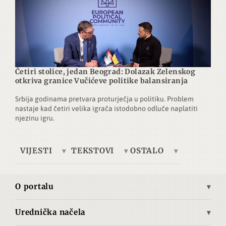
Četiri stolice, jedan Beograd: Dolazak Zelenskog
otkriva granice Vučićeve politike balansiranja
Srbija godinama pretvara proturječja u politiku. Problem
nastaje kad četiri velika igrača istodobno odluče naplatiti
njezinu igru.
VIJESTI
TEKSTOVI
OSTALO
Europa
Tema dana
Telegrafska žica
Ukrajina
Ekonomija
Brze vijesti
O portalu
Azija
Kultura
Autori
Misija i vizija
Bliski istok
Povijest
Pretplata
Urednička načela
Povijest Advance.hr
Opća načela objavljivanja