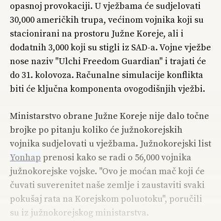
opasnoj provokaciji. U vježbama će sudjelovati
30,000 američkih trupa, većinom vojnika koji su
stacionirani na prostoru Južne Koreje, ali i
dodatnih 3,000 koji su stigli iz SAD-a. Vojne vježbe
nose naziv "Ulchi Freedom Guardian" i trajati će
do 31. kolovoza. Računalne simulacije konflikta
biti će ključna komponenta ovogodišnjih vježbi.
Ministarstvo obrane Južne Koreje nije dalo točne
brojke po pitanju koliko će južnokorejskih
vojnika sudjelovati u vježbama. Južnokorejski list
Yonhap
prenosi kako se radi o 56,000 vojnika
južnokorejske vojske. "Ovo je moćan mač koji će
čuvati suverenitet naše zemlje i zaustaviti svaki
pokušaj rata na Korejskom poluotoku", poručili
su iz južnokorejskog ministarstva.