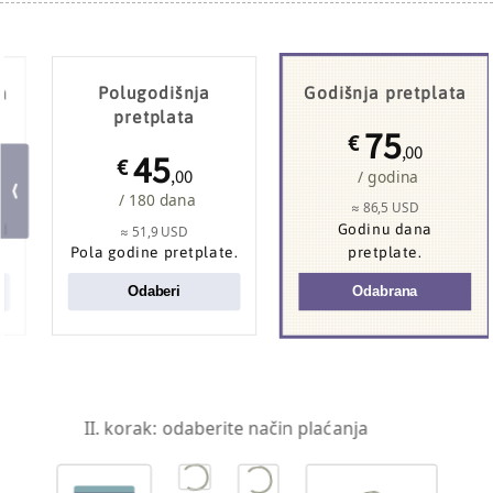
a
Polugodišnja
Godišnja pretplata
pretplata
75
€
,00
45
€
,00
/ godina
/ 180 dana
≈ 86,5 USD
od
Godinu dana
≈ 51,9 USD
Pola godine pretplate.
pretplate.
Odaberi
Odabrana
II. korak: odaberite način plaćanja