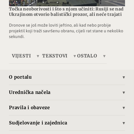
Točka neoborivosti i što s njom učiniti: Rusiji se nad
Ukrajinom otvorio balistički prozor, ali neće trajati
Dronove se još može loviti jeftino, ali kad nebo probije
projektil koji traži savršenu obranu, cijeli rat stane u nekoliko
sekundi.
VIJESTI
TEKSTOVI
OSTALO
Europa
Tema dana
Telegrafska žica
Ukrajina
Ekonomija
Brze vijesti
O portalu
Azija
Kultura
Autori
Misija i vizija
Bliski istok
Povijest
Pretplata
Urednička načela
Povijest Advance.hr
Opća načela objavljivanja
Južna Amerika
Tehnologija
O nama
Pravila i obaveze
Izjava o medijskom sadržaju
Sjeverna Amerika
Znanost
Uvjeti korištenja
Načela zaštite izvora i privatnosti
Srednja Amerika
Film
Sudjelovanje i zajednica
Politika ispravaka
Neovisnost i sukob interesa
Pravila foruma
Zemljopis
Izjava o autorskim pravima i materijalima trećih strana