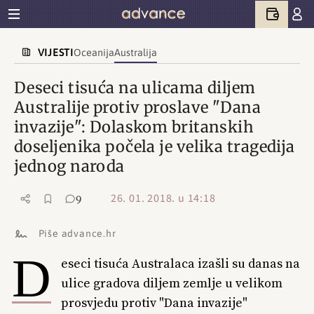
VIJESTI
Oceanija
Australija
Deseci tisuća na ulicama diljem
Australije protiv proslave "Dana
invazije": Dolaskom britanskih
doseljenika počela je velika tragedija
jednog naroda
26. 01. 2018. u 14:18
9
Piše advance.hr
D
eseci tisuća Australaca izašli su danas na
ulice gradova diljem zemlje u velikom
prosvjedu protiv "Dana invazije"