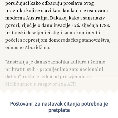
poručujući kako odbacuju proslavu ovog
praznika koji se slavi kao dan kada je osnovana
moderna Australija. Dakako, kako i sam naziv
govori, riječ je o danu invazije - 26. siječnja 1788.
britanski doseljenici stigli su na kontinent i
počeli s represijom domorodačkog stanovništva,
odnosno Aboridžina.
"Australija je danas raznolika kultura i želimo
prihvatiti svih - promijenimo zato nacionalni
datum", rekla je jedna od prosvjednica u
Melbourneu u razgovoru za AFP.
Poštovani, za nastavak čitanja potrebna je
pretplata