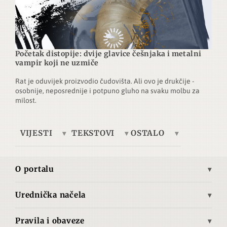
Početak distopije: dvije glavice češnjaka i metalni
vampir koji ne uzmiče
Rat je oduvijek proizvodio čudovišta. Ali ovo je drukčije -
osobnije, neposrednije i potpuno gluho na svaku molbu za
milost.
VIJESTI
TEKSTOVI
OSTALO
Europa
Tema dana
Telegrafska žica
Ukrajina
Ekonomija
Brze vijesti
O portalu
Azija
Kultura
Autori
Misija i vizija
Bliski istok
Povijest
Pretplata
Urednička načela
Povijest Advance.hr
Opća načela objavljivanja
Južna Amerika
Tehnologija
O nama
Pravila i obaveze
Izjava o medijskom sadržaju
Sjeverna Amerika
Znanost