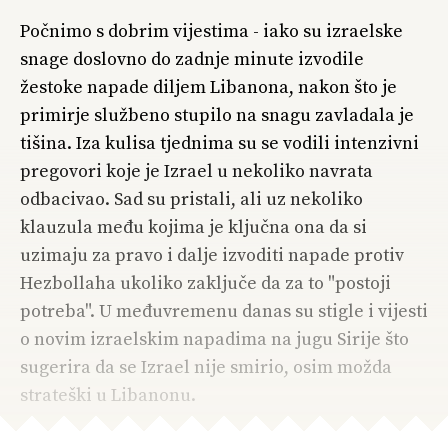
Počnimo s dobrim vijestima - iako su izraelske
snage doslovno do zadnje minute izvodile
žestoke napade diljem Libanona, nakon što je
primirje službeno stupilo na snagu zavladala je
tišina. Iza kulisa tjednima su se vodili intenzivni
pregovori koje je Izrael u nekoliko navrata
odbacivao. Sad su pristali, ali uz nekoliko
klauzula među kojima je ključna ona da si
uzimaju za pravo i dalje izvoditi napade protiv
Hezbollaha ukoliko zaključe da za to "postoji
potreba". U međuvremenu danas su stigle i vijesti
o novim izraelskim napadima na jugu Sirije što
sugerira da se Izrael nije smirio, osim možda
strateški u Libanonu.