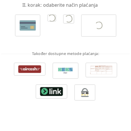
Točka neoborivosti i što s njom učiniti
II. korak: odaberite način plaćanja
: Rusiji se
nad Ukrajinom otvorio balistički prozor, ali neće
trajati
Također dostupne metode plaćanja: