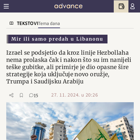
TEKSTOVI
Tema dana
Mir ili samo predah u Libanonu
Izrael se podsjetio da kroz linije Hezbollaha
nema prolaska čak i nakon što su im nanijeli
teške gubitke, ali primirje je dio opasne šire
strategije koja uključuje novo oružje,
Trumpa i Saudijsku Arabiju
27. 11. 2024. u 20:26
15