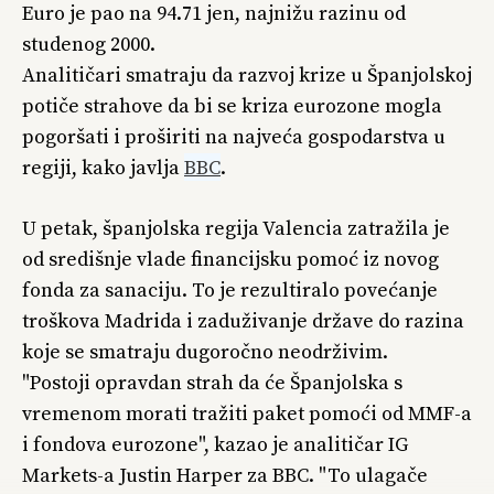
Euro je pao na 94.71 jen, najnižu razinu od
studenog 2000.
Analitičari smatraju da razvoj krize u Španjolskoj
potiče strahove da bi se kriza eurozone mogla
pogoršati i proširiti na najveća gospodarstva u
regiji, kako javlja
BBC
.
U petak, španjolska regija Valencia zatražila je
od središnje vlade financijsku pomoć iz novog
fonda za sanaciju. To je rezultiralo povećanje
troškova Madrida i zaduživanje države do razina
koje se smatraju dugoročno neodrživim.
"Postoji opravdan strah da će Španjolska s
vremenom morati tražiti paket pomoći od MMF-a
i fondova eurozone", kazao je analitičar IG
Markets-a Justin Harper za BBC. "To ulagače