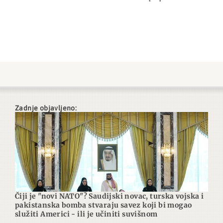
Zadnje objavljeno:
Čiji je "novi NATO"? Saudijski novac, turska vojska i
pakistanska bomba stvaraju savez koji bi mogao
služiti Americi - ili je učiniti suvišnom