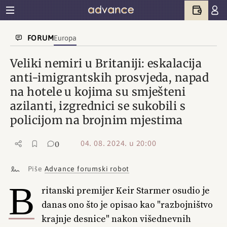
FORUM
Europa
Veliki nemiri u Britaniji: eskalacija
anti-imigrantskih prosvjeda, napad
na hotele u kojima su smješteni
azilanti, izgrednici se sukobili s
policijom na brojnim mjestima
04. 08. 2024. u 20:00
0
Piše
Advance forumski robot
B
ritanski premijer Keir Starmer osudio je
danas ono što je opisao kao "razbojništvo
krajnje desnice" nakon višednevnih